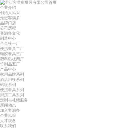
首页
企业介绍
创始人风采
走进客满多
品牌门店
公司历程
客满多文化
制造中心
合金筷一厂
便携餐具二厂
硅胶餐具三厂
塑料砧板四厂
竹制品五厂
产品中心
家用品牌系列
酒店用筷系列
砧板系列
便携餐具系列
厨房工具系列
定制与礼赠服务
新闻动态
加入客满多
企业风采
人才观念
联系我们