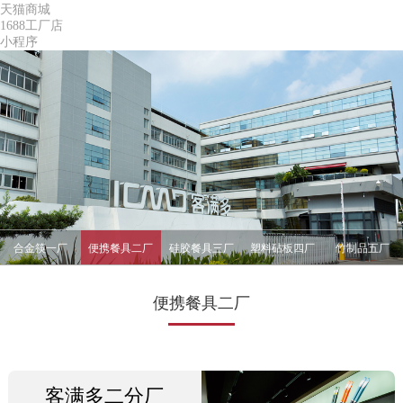
天猫商城
1688工厂店
小程序
合金筷一厂
便携餐具二厂
硅胶餐具三厂
塑料砧板四厂
竹制品五厂
便携餐具二厂
客满多二分厂