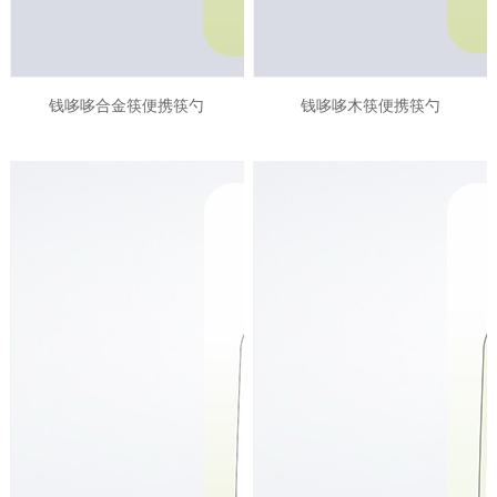
钱哆哆合金筷便携筷勺
钱哆哆木筷便携筷勺