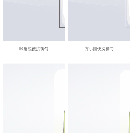
咪趣熊便携筷勺
方小圆便携筷勺