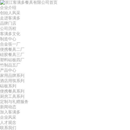
首页
企业介绍
创始人风采
走进客满多
品牌门店
公司历程
客满多文化
制造中心
合金筷一厂
便携餐具二厂
硅胶餐具三厂
塑料砧板四厂
竹制品五厂
产品中心
家用品牌系列
酒店用筷系列
砧板系列
便携餐具系列
厨房工具系列
定制与礼赠服务
新闻动态
加入客满多
企业风采
人才观念
联系我们