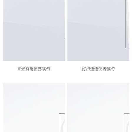
果燃有趣便携筷勺
好柿连连便携筷勺